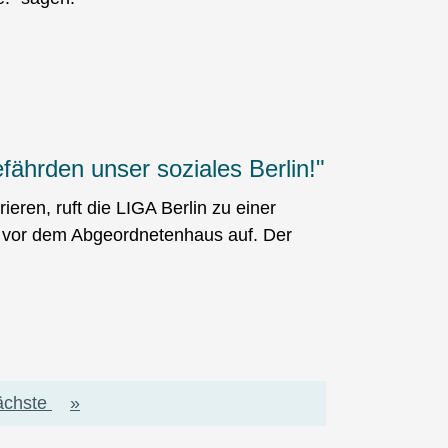
ährden unser soziales Berlin!"
ren, ruft die LIGA Berlin zu einer
vor dem Abgeordnetenhaus auf. Der
chste
chste
Letzte
»
ite
Seite