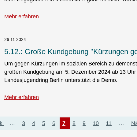
Mehr erfahren
26.11.2024
5.12.: Große Kundgebung "Kürzungen gef
Um gegen Kürzungen im sozialen Bereich zu demonstrie
großen Kundgebung am 5. Dezember 2024 ab 13 Uhr 
Landesjugendring Berlin unterstützt die Demo.
Mehr erfahren
rige
k
…
Page
3
Page
4
Page
5
Page
6
Aktuelle
7
Page
8
Page
9
Page
10
Page
11
…
Nä
Nä
Seite
Se