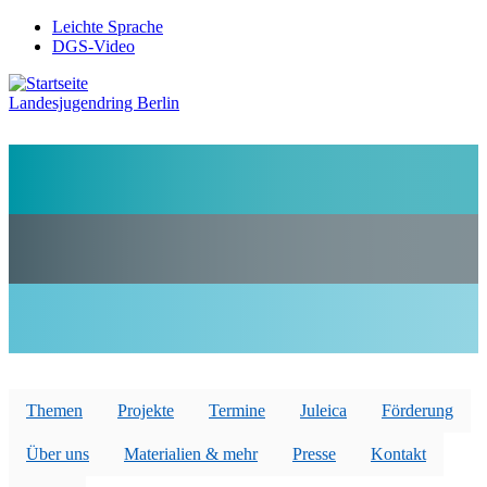
Direkt
Leichte Sprache
zum
DGS-Video
Preheader
Inhalt
Menü
Landesjugendring Berlin
Themen
Projekte
Termine
Juleica
Förderung
Über uns
Materialien & mehr
Presse
Kontakt