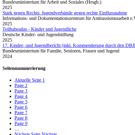
Bundesministerium für Arbeit und Soziales (Hrsgb.)
2025
Stark gegen Rechts: Jugendverbände gegen rechte Einflussnahme
Informations- und Dokumentationszentrum für Antirassismusarbeit e.
2025
Teilhabeatlas - Kinder und Jugendliche
Deutsche Kinder- und Jugendstiftung
2025
17. Kinder- und Jugendbericht (inkl. Kommentierung durch den DBJ
Bundesministerium für Familie, Senioren, Frauen und Jugend
2024
Seitennummerierung
Aktuelle Seite
1
Page
2
Page
3
Page
4
Page
5
Page
6
Page
7
Page
8
Page
9
…
Nächste Seite
Nächste