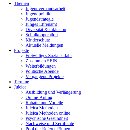
Themen
Jugendverbandsarbeit
Jugendpolitik
Jugendstrategie
Junges Ehrenamt
Diversität & Inklusion
Schulkooperation
Kinderschutz
Aktuelle Meldungen
Projekte
Freiwilliges Soziales Jahr
Zusammen SEIN
Weiterbildungen
Politische Abende
Vergangene Projekte
Termine
Juleica
Ausbildung und Verlängerung
Online-Antrag
Rabatte und Vorteile
Juleica Methoden
Juleica Methoden online
Psychische Gesundheit
Nachweise und Zertifikate
Pool der Referent*innen