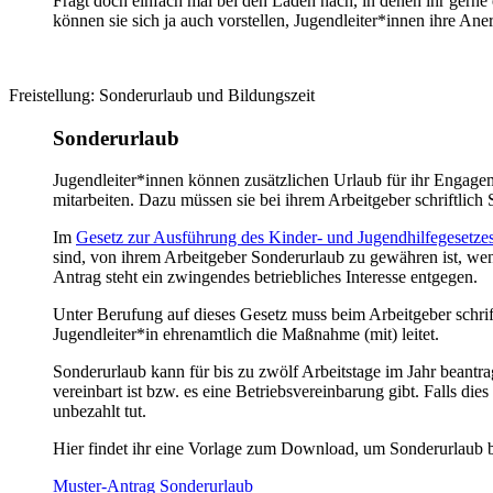
Fragt doch einfach mal bei den Läden nach, in denen ihr gerne e
können sie sich ja auch vorstellen, Jugendleiter*innen ihre 
Freistellung: Sonderurlaub und Bildungszeit
Sonderurlaub
Jugendleiter*innen können zusätzlichen Urlaub für ihr Engagem
mitarbeiten. Dazu müssen sie bei ihrem Arbeitgeber schriftlich
Im
Gesetz zur Ausführung des Kinder- und Jugendhilfegeset
sind, von ihrem Arbeitgeber Sonderurlaub zu gewähren ist, wenn
Antrag steht ein zwingendes betriebliches Interesse entgegen.
Unter Berufung auf dieses Gesetz muss beim Arbeitgeber schrif
Jugendleiter*in ehrenamtlich die Maßnahme (mit) leitet.
Sonderurlaub kann für bis zu zwölf Arbeitstage im Jahr beantrag
vereinbart ist bzw. es eine Betriebsvereinbarung gibt. Falls dies
unbezahlt tut.
Hier findet ihr eine Vorlage zum Download, um Sonderurlaub b
Muster-Antrag Sonderurlaub