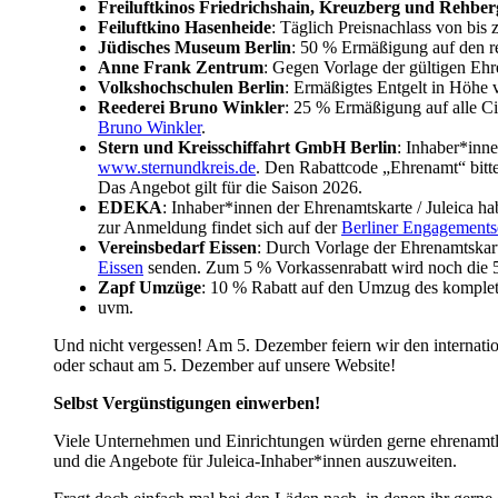
Freiluftkinos Friedrichshain, Kreuzberg und Rehber
Feiluftkino Hasenheide
: Täglich Preisnachlass von bis
Jüdisches Museum Berlin
: 50 % Ermäßigung auf den re
Anne Frank Zentrum
: Gegen Vorlage der gültigen Ehre
Volkshochschulen Berlin
: Ermäßigtes Entgelt in Höhe 
Reederei Bruno Winkler
: 25 % Ermäßigung auf alle Ci
Bruno Winkler
.
Stern und Kreisschiffahrt GmbH Berlin
: Inhaber*inne
www.sternundkreis.de
. Den Rabattcode „Ehrenamt“ bitte
Das Angebot gilt für die Saison 2026.
EDEKA
: Inhaber*innen der Ehrenamtskarte / Juleica 
zur Anmeldung findet sich auf der
Berliner Engagements
Vereinsbedarf Eissen
: Durch Vorlage der Ehrenamtskart
Eissen
senden. Zum 5 % Vorkassenrabatt wird noch die 5
Zapf Umzüge
: 10 % Rabatt auf den Umzug des komplet
uvm.
Und nicht vergessen! Am 5. Dezember feiern wir den internati
oder schaut am 5. Dezember auf unsere Website!
Selbst Vergünstigungen einwerben!
Viele Unternehmen und Einrichtungen würden gerne ehrenamtli
und die Angebote für Juleica-Inhaber*innen auszuweiten.