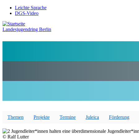
Direkt
Leichte Sprache
zum
DGS-Video
Preheader
Inhalt
Menü
Landesjugendring Berlin
Themen
Projekte
Termine
Juleica
Förderung
© Ralf Lutter