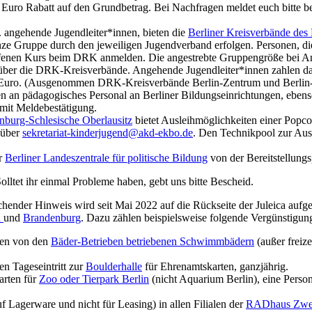
 Euro Rabatt auf den Grundbetrag.
Bei Nachfragen meldet euch bitte b
 angehende Jugendleiter*innen, bieten die
Berliner Kreisverbände des
nze Gruppe durch den jeweiligen Jugendverband erfolgen. Personen, d
 offenen Kurs beim DRK anmelden. Die angestrebte Gruppengröße bei 
ber die DRK-Kreisverbände. Angehende Jugendleiter*innen zahlen dab
42 Euro. (Ausgenommen DRK-Kreisverbände Berlin-Zentrum und Berlin
n an pädagogisches Personal an Berliner Bildungseinrichtungen, ebens
 mit Meldebestätigung.
nburg-Schlesische Oberlausitz
bietet Ausleihmöglichkeiten einer Popco
 über
sekretariat-kinderjugend@akd-ekbo.de
.
Den Technikpool zur Ausle
er
Berliner Landeszentrale für politische Bildung
von der Bereitstellungs
olltet ihr einmal Probleme haben, gebt uns bitte Bescheid.
echender Hinweis wird seit Mai 2022 auf die Rückseite der Juleica auf
n
und
Brandenburg
. Dazu zählen beispielsweise folgende Vergünstigun
llen von den
Bäder-Betrieben betriebenen Schwimmbädern
(außer freize
n Tageseintritt zur
Boulderhalle
für Ehrenamtskarten, ganzjährig.
arten für
Zoo oder Tierpark Berlin
(nicht Aquarium Berlin), eine Person
f Lagerware und nicht für Leasing) in allen Filialen der
RADhaus Zweir