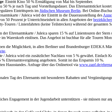
ge
: Eintritt Kino 50 % Ermäßigung von Mai bis September.
 zu 50 % je nach Tag und Vorstellungsdauer. Das Ehrenamtsticket koste
gulären Eintrittspreis im
Jüdischen Museum Berlin
. Bei Online-Buchun
namtskarte / Juleica wird der Eintritt in die Dauerausstellung des
Anne
von 50 Prozent je Unterrichtseinheit in allen Angeboten der
bezirkliche
ty-Touren / Linienfahrten (keine Teilstrecken) während der gesamten 
n der Ehrenamtskarte / Juleica sparen 15 % auf Linientouren der Stern 
 im Warenkorb einlösen. Das Angebot ist buchbar für alle Touren Monta
haben die Möglichkeit, in allen Berliner und Brandenburger EDEKA Mär
eite
.
e / Juleica wird ein zusätzlicher Nachlass von 5 % gewährt. Einfach K
 % Ehrenamtsvergütung angeboten. Somit ist das Ersparnis 10 %.
ten Hausstandes. Anfrage über das Onlinetool via
www.zapf.de/ehren
onalen Tag des Ehrenamts mit besonderen Rabatten und Vergünstigungen
ches Engagement in der Jugendarbeit unterstützen - sie müssen nur a