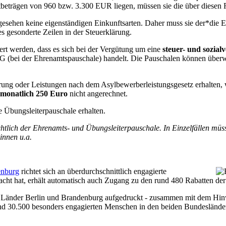
trägen von 960 bzw. 3.300 EUR liegen, müssen sie die über diesen Fr
esehen keine eigenständigen Einkunftsarten. Daher muss sie der*die E
s gesonderte Zeilen in der Steuerklärung.
iert werden, dass es sich bei der Vergütung um eine
steuer- und sozia
tG (bei der Ehrenamtspauschale) handelt. Die Pauschalen können überwi
rung oder Leistungen nach dem Asylbewerberleistungsgesetz erhalte
monatlich 250 Euro
nicht angerechnet.
 Übungsleiterpauschale erhalten.
chtlich der Ehrenamts- und Übungsleiterpauschale. In Einzelfällen mü
innen u.a.
enburg
richtet sich an überdurchschnittlich engagierte
macht hat, erhält automatisch auch Zugang zu den rund 480 Rabatten d
r Länder Berlin und Brandenburg aufgedruckt - zusammen mit dem Hinwei
und 30.500 besonders engagierten Menschen in den beiden Bundeslände