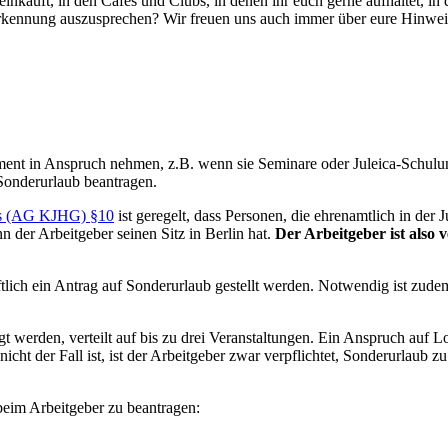
inkauft, in den Cafés und Clubs, in denen ihr euch gerne aufhaltet, in d
Anerkennung auszusprechen? Wir freuen uns auch immer über eure Hinwe
ent in Anspruch nehmen, z.B. wenn sie Seminare oder Juleica-Schulung
 Sonderurlaub beantragen.
zes (AG KJHG) §10
ist geregelt, dass Personen, die ehrenamtlich in der J
 der Arbeitgeber seinen Sitz in Berlin hat.
Der Arbeitgeber ist also
tlich ein Antrag auf Sonderurlaub gestellt werden. Notwendig ist zude
t werden, verteilt auf bis zu drei Veranstaltungen. Ein Anspruch auf Loh
 nicht der Fall ist, ist der Arbeitgeber zwar verpflichtet, Sonderurlaub 
eim Arbeitgeber zu beantragen: