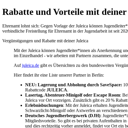
Rabatte und Vorteile mit deiner
Ehrenamt lohnt sich: Gegen Vorlage der Juleica können Jugendleiter
verbindliche Freistellung für Ehrenamt in der Jugendarbeit ist seit 20
Vergünstigungen und Rabatte mit deiner Juleica
Mit der Juleica können Jugendleiter*innen als Anerkennung u
im Einzelhandel - wir arbeiten mit Partnern zusammen, die unt
Auf
juleica.de
gibt es Übersichten zu den bundesweiten Vergü
Hier findet ihr eine Liste unserer Partner in Berlin:
NEU: Lagerung und Abholung durch SaveSpace:
10
Rabattcode
JULEICA
.
Lasertag, Abenteuer-Minigolf oder Escape Room
: Be
Juleica vor Ort vorzeigen. Zusätzlich gibt es 20 % Rab
Erlebnisbuchungen
: Mit der Juleica erhalten Jugendlei
Schwarzlicht-Minigolf oder Axtwerfen an verschiedenen
Deutsches Jugendherbergswerk (DJH)
: Jugendleiter*
Mitgliedsvorteile. So gibt es bei privaten Aufenthalte
und dies rechtzeitig vorher anmeldet, findet vor Ort ein 