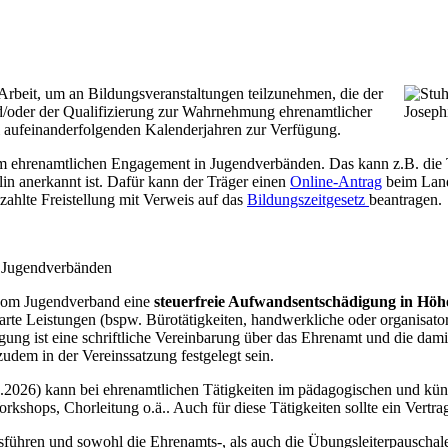
 Arbeit, um an Bildungsveranstaltungen teilzunehmen, die der
nd/oder der Qualifizierung zur Wahrnehmung ehrenamtlicher
Joseph
i aufeinanderfolgenden Kalenderjahren zur Verfügung.
m ehrenamtlichen Engagement in Jugendverbänden. Das kann z.B. die Te
in anerkannt ist. Dafür kann der Träger einen
Online-Antrag
beim Land 
zahlte Freistellung mit Verweis auf das
Bildungszeitgesetz
beantragen.
n Jugendverbänden
 vom Jugendverband eine
steuerfreie Aufwandsentschädigung in Höh
rte Leistungen (bspw. Bürotätigkeiten, handwerkliche oder organisator
ung ist eine schriftliche Vereinbarung über das Ehrenamt und die da
dem in der Vereinssatzung festgelegt sein.
1.2026) kann bei ehrenamtlichen Tätigkeiten im pädagogischen und kün
kshops, Chorleitung o.ä.. Auch für diese Tätigkeiten sollte ein Vertra
ühren und sowohl die Ehrenamts-, als auch die Übungsleiterpauschal