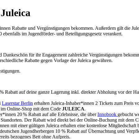
 Juleica
*innen Rabatte und Vergünstigungen bekommen. Außerdem gilt die Jule
20 ebenfalls im Jugendförder- und Beteiligungsgesetz verankert.
nd Dankeschön für ihr Engagement zahlreiche Vergünstigungen bekomme
erschiedliche Rabatte gegen Vorlage der Juleica gewähren.
nstigungen
.
% Rabatt auf deine ganze Lagerung inkl. direkter Abholung vor der Ha
i
Laserstar Berlin
erhalten Juleica-Inhaber*innen 2 Tickets zum Preis vo
att im Online-Shop mit dem Code
JULEICA
.
ter*innen 20 % Rabatt auf alle Erlebnisse, die über
Innobook
gebucht we
 Standorten. Der Rabatt wird direkt bei der Online-Buchung mit dem 
innen mit einer gültigen Juleica erhalten eine kostenlose Mitgliedschaft
n in deutschen Jugendherbergen 10 % Rabatt auf Übernachtung und Verpf
bereits bezogenes Bett ohne Aufpreis.