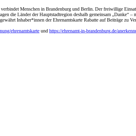
 verbindet Menschen in Brandenburg und Berlin. Der freiwillige Eins
sagen die Länder der Hauptstadtregion deshalb gemeinsam „Danke“ – m
d gewährt Inhaber*innen der Ehrenamtskarte Rabatte auf Beiträge zu V
nnung/ehrenamtskarte
und
https://ehrenamt-in-brandenburg.de/anerkenn