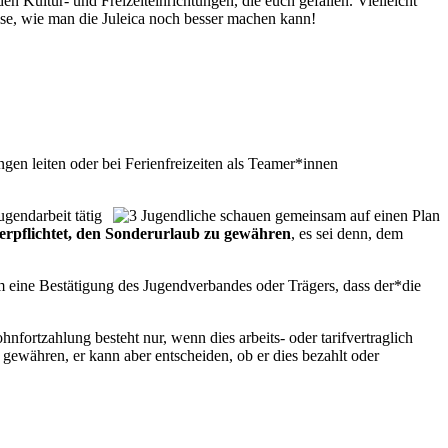
en Kultur- und Freizeiteinrichtungen, die euch gefallen. Vielleicht
ise, wie man die Juleica noch besser machen kann!
en leiten oder bei Ferienfreizeiten als Teamer*innen
ugendarbeit tätig
 verpflichtet, den Sonderurlaub zu gewähren
, es sei denn, dem
m eine Bestätigung des Jugendverbandes oder Trägers, dass der*die
nfortzahlung besteht nur, wenn dies arbeits- oder tarifvertraglich
zu gewähren, er kann aber entscheiden, ob er dies bezahlt oder