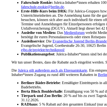
Fahrschule Rookie:
Juleica-Inhaber*innen erhalten 100
fahrschule-rookie@berlin.de
.
Erste-Hilfe-Kurs beim DRK:
Für Juleica-Gruppen bzw.
Unterrichtseinheiten an. Die Anmeldung kann für die ga
besuchen, können sich aber auch individuell für einen
Termine und Anmeldungen für Einzelpersonen erfolgen ü
Unfallversicherung (DGUV). Aktuell liegt dieser bei 
Ausleihe von Medien:
Das
Medienforum
verleiht Medie
benötigt ihr euren Personalausweis oder einen Reisepass
Ausleihservice
: Die
Evangelische Jugend Berlin-Brande
Evangelische Jugend, Goethestraße 26-30, 10625 Berlin
ejbo.de/projekte/technikpool/
Publikationsangebot
: Juleica-Inhaber*innen sind bei d
Wir tun unser Bestes, dass die Rabatte auch eingelöst werden. S
Die
Juleica gilt außerdem auch als Ehrenamtskarte
. Ein entspr
Inhaber*innen Zugang zu rund 480 weiteren Rabatten in
Berli
Berliner Bäder-Betriebe
: Ermäßigter Eintrittspreis in a
Badebetriebs.
Berta Block Boulderhalle
: Ermäßigung von 50 % auf de
Tierpark und Zoo Berlin
: 20 % auf bis zu zwei Tagesk
31.12.2026.
RADhaus
: 5 % Rabatt auf den gesamten Einkauf (nur au