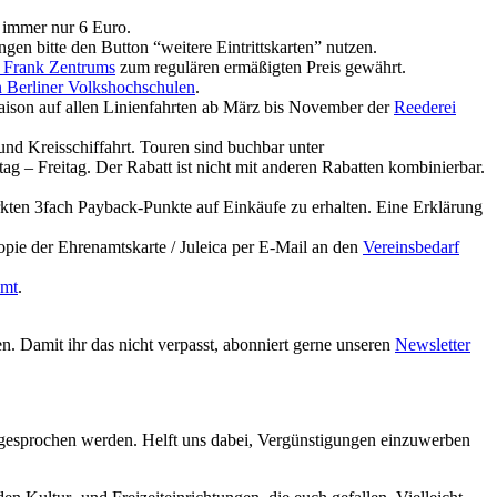
t immer nur 6 Euro.
gen bitte den Button “weitere Eintrittskarten” nutzen.
 Frank Zentrums
zum regulären ermäßigten Preis gewährt.
n Berliner Volkshochschulen
.
Saison auf allen Linienfahrten ab März bis November der
Reederei
und Kreisschiffahrt. Touren sind buchbar unter
g – Freitag. Der Rabatt ist nicht mit anderen Rabatten kombinierbar.
kten 3fach Payback-Punkte auf Einkäufe zu erhalten. Eine Erklärung
opie der Ehrenamtskarte / Juleica per E-Mail an den
Vereinsbedarf
amt
.
. Damit ihr das nicht verpasst, abonniert gerne unseren
Newsletter
ngesprochen werden. Helft uns dabei, Vergünstigungen einzuwerben