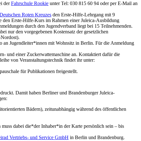
ei der
Fahrschule Rookie
unter Tel: 030 815 60 94 oder per E-Mail an
 Deutschen Roten Kreuzes
den Erste-Hilfe-Lehrgang mit 9
ie den Erste-Hilfe-Kurs im Rahmen einer Juleica-Ausbildung
Anmeldungen durch den Jugendverband liegt bei 15 Teilnehmenden.
ei nur den vorgegebenen Kostensatz der gesetzlichen
-Nordost).
o an Jugendleiter*innen mit Wohnsitz in Berlin. Für die Anmeldung
rn- und einer Zuckerwattemaschine an. Kontaktiert dafür die
ihe von Veranstaltungstechnik findet ihr unter:
pauschale für Publikationen freigestellt.
gedruckt. Damit haben Berliner und Brandenburger Juleica-
gen:
itorientierten Bädern), zeitunabhängig während des öffentlichen
 muss dabei die*der Inhaber*in der Karte persönlich sein – bis
ad Vertriebs- und Service GmbH
in Berlin und Brandenburg.