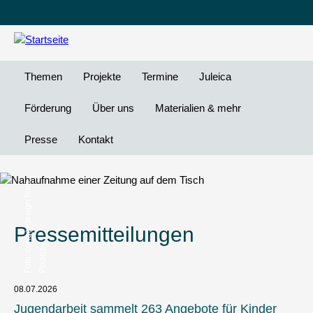
Leichte
DG
Direkt
Sprache
Vi
zum
Preheader
Inhalt
Menü
Themen
Projekte
Termine
Juleica
Förderung
Über uns
Materialien & mehr
Presse
Kontakt
c
n
g
e
r
d
e
s
i
g
n
f
r
o
m
P
i
x
a
b
a
Pressemitteilungen
o
y
08.07.2026
Jugendarbeit sammelt 263 Angebote für Kinder