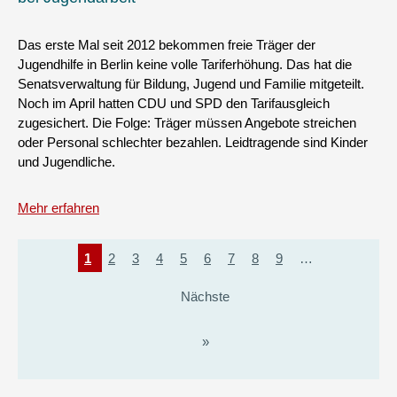
Das erste Mal seit 2012 bekommen freie Träger der
Jugendhilfe in Berlin keine volle Tariferhöhung. Das hat die
Senatsverwaltung für Bildung, Jugend und Familie mitgeteilt.
Noch im April hatten CDU und SPD den Tarifausgleich
zugesichert. Die Folge: Träger müssen Angebote streichen
oder Personal schlechter bezahlen. Leidtragende sind Kinder
und Jugendliche.
Mehr erfahren
Seitennummerierung
Aktuelle
1
Page
2
Page
3
Page
4
Page
5
Page
6
Page
7
Page
8
Page
9
…
Seite
Nächste
»