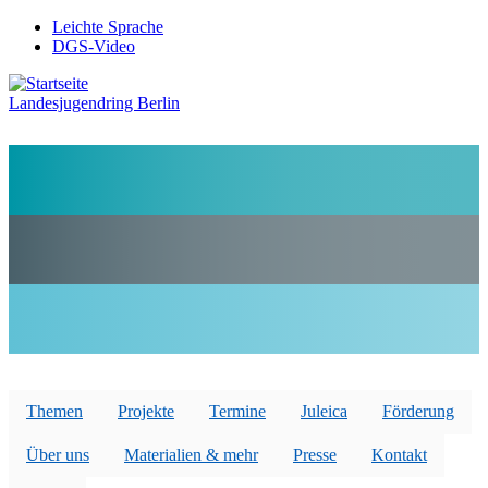
Direkt
Leichte Sprache
zum
DGS-Video
Preheader
Inhalt
Menü
Landesjugendring Berlin
Themen
Projekte
Termine
Juleica
Förderung
Über uns
Materialien & mehr
Presse
Kontakt