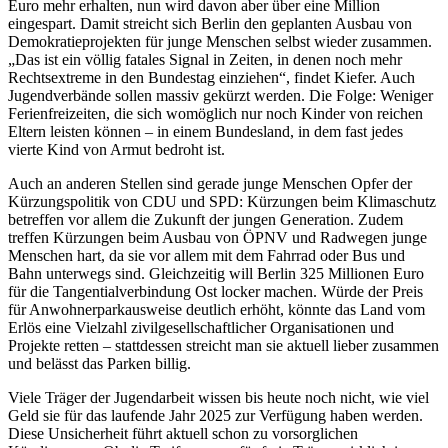
Euro mehr erhalten, nun wird davon aber über eine Million
eingespart. Damit streicht sich Berlin den geplanten Ausbau von
Demokratieprojekten für junge Menschen selbst wieder zusammen.
„Das ist ein völlig fatales Signal in Zeiten, in denen noch mehr
Rechtsextreme in den Bundestag einziehen“, findet Kiefer. Auch
Jugendverbände sollen massiv gekürzt werden. Die Folge: Weniger
Ferienfreizeiten, die sich womöglich nur noch Kinder von reichen
Eltern leisten können – in einem Bundesland, in dem fast jedes
vierte Kind von Armut bedroht ist.
Auch an anderen Stellen sind gerade junge Menschen Opfer der
Kürzungspolitik von CDU und SPD: Kürzungen beim Klimaschutz
betreffen vor allem die Zukunft der jungen Generation. Zudem
treffen Kürzungen beim Ausbau von ÖPNV und Radwegen junge
Menschen hart, da sie vor allem mit dem Fahrrad oder Bus und
Bahn unterwegs sind. Gleichzeitig will Berlin 325 Millionen Euro
für die Tangentialverbindung Ost locker machen. Würde der Preis
für Anwohnerparkausweise deutlich erhöht, könnte das Land vom
Erlös eine Vielzahl zivilgesellschaftlicher Organisationen und
Projekte retten – stattdessen streicht man sie aktuell lieber zusammen
und belässt das Parken billig.
Viele Träger der Jugendarbeit wissen bis heute noch nicht, wie viel
Geld sie für das laufende Jahr 2025 zur Verfügung haben werden.
Diese Unsicherheit führt aktuell schon zu vorsorglichen