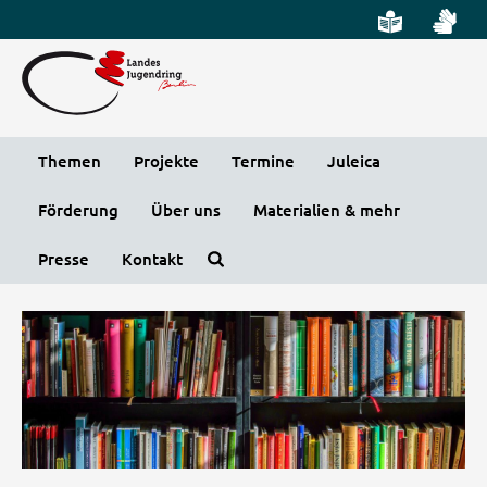
Leichte
DG
Direkt
Sprache
Vi
zum
Preheader
Inhalt
Menü
Themen
Projekte
Termine
Juleica
Förderung
Über uns
Materialien & mehr
Presse
Kontakt