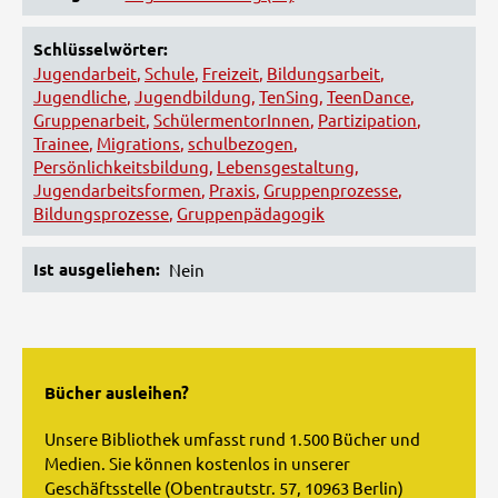
Schlüsselwörter
Jugendarbeit
Schule
Freizeit
Bildungsarbeit
Jugendliche
Jugendbildung
TenSing
TeenDance
Gruppenarbeit
SchülermentorInnen
Partizipation
Trainee
Migrations
schulbezogen
Persönlichkeitsbildung
Lebensgestaltung
Jugendarbeitsformen
Praxis
Gruppenprozesse
Bildungsprozesse
Gruppenpädagogik
Ist ausgeliehen
Nein
Bücher ausleihen?
Unsere Bibliothek umfasst rund 1.500 Bücher und
Medien. Sie können kostenlos in unserer
Geschäftsstelle (Obentrautstr. 57, 10963 Berlin)