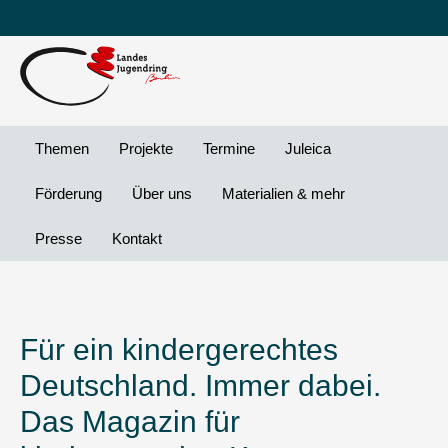
Leichte
DG
Direkt
Sprache
Vi
zum
Preheader
Inhalt
Menü
Themen
Projekte
Termine
Juleica
Förderung
Über uns
Materialien & mehr
Presse
Kontakt
Für ein kindergerechtes
Deutschland. Immer dabei.
Das Magazin für