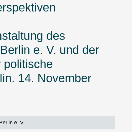
erspektiven
staltung des
erlin e. V. und der
 politische
rlin. 14. November
erlin e. V.