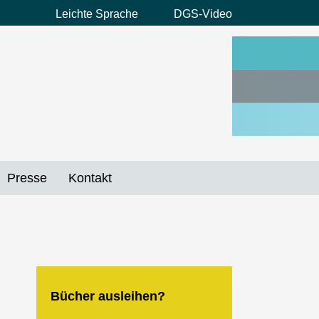
Leichte Sprache
DGS-Video
Preheader
Menü
Presse
Kontakt
Bücher ausleihen?