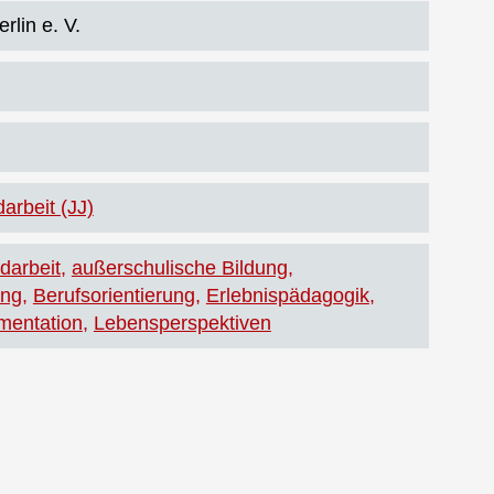
rlin e. V.
arbeit (JJ)
darbeit
außerschulische Bildung
ung
Berufsorientierung
Erlebnispädagogik
mentation
Lebensperspektiven