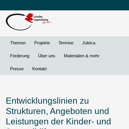
Leichte
DG
Direkt
Sprache
Vi
zum
Preheader
Inhalt
Menü
Themen
Projekte
Termine
Juleica
Förderung
Über uns
Materialien & mehr
Presse
Kontakt
Entwicklungslinien zu
Strukturen, Angeboten und
Leistungen der Kinder- und