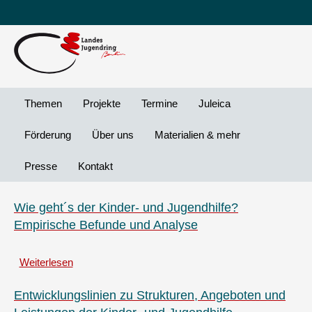
Leichte
DG
Direkt
Sprache
Vi
zum
Preheader
Inhalt
Menü
Themen
Projekte
Termine
Juleica
Förderung
Über uns
Materialien & mehr
Presse
Kontakt
Wie geht´s der Kinder- und Jugendhilfe?
Empirische Befunde und Analyse
Weiterlesen
über
Wie
geht
Entwicklungslinien zu Strukturen, Angeboten und
´s