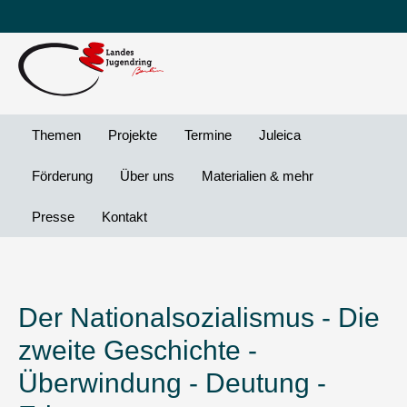
Leichte
DG
Direkt
Sprache
Vi
zum
Preheader
Inhalt
Menü
Themen
Projekte
Termine
Juleica
Förderung
Über uns
Materialien & mehr
Presse
Kontakt
Der Nationalsozialismus - Die
zweite Geschichte -
Überwindung - Deutung -