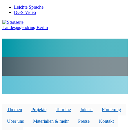
Direkt
Leichte Sprache
zum
DGS-Video
Preheader
Inhalt
Menü
Landesjugendring Berlin
Themen
Projekte
Termine
Juleica
Förderung
Über uns
Materialien & mehr
Presse
Kontakt