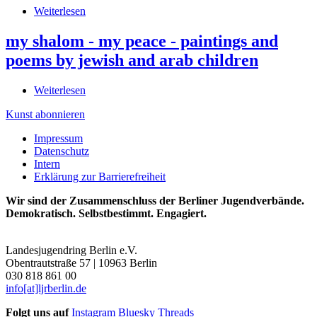
auf
Weiterlesen
über
der
Der
Pflegestation
Nationalsozialismus
my shalom - my peace - paintings and
eines
-
Altenheims.
poems by jewish and arab children
Die
Eine
zweite
Reportage
Geschichte
Weiterlesen
über
des
-
my
Zivildienstleistenden
Überwindung
Kunst abonnieren
shalom
Theodor
-
-
Oberheitmann
Impressum
Deutung
my
Datenschutz
-
peace
Intern
Erinnerung
-
Erklärung zur Barrierefreiheit
paintings
and
Wir sind der Zusammenschluss der Berliner Jugendverbände.
poems
Demokratisch. Selbstbestimmt. Engagiert.
by
jewish
and
Landesjugendring Berlin e.V.
arab
Obentrautstraße 57 | 10963 Berlin
children
030 818 861 00
info[at]ljrberlin.de
Folgt uns auf
Instagram
Bluesky
Threads