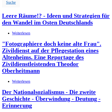
Suche
Leere Räume!? - Ideen und Strategien für
den Wandel im Osten Deutschlands
Weiterlesen
über
Leere
Räume!?
"Fotographiere doch keine alte Frau".
-
Zivildienst auf der Pflegestation eines
Ideen
und
Altenheims. Eine Reportage des
Strategien
Zivildienstleistenden Theodor
für
den
Oberheitmann
Wandel
im
Weiterlesen
über
Osten
"Fotographiere
Deutschlands
doch
Der Nationalsozialismus - Die zweite
keine
Geschichte - Überwindung - Deutung -
alte
Frau".
Erinnerung
Zivildienst