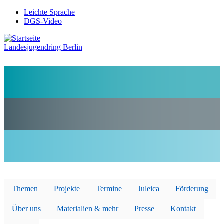
Direkt
Leichte Sprache
zum
DGS-Video
Preheader
Inhalt
Menü
Landesjugendring Berlin
Themen
Projekte
Termine
Juleica
Förderung
Über uns
Materialien & mehr
Presse
Kontakt