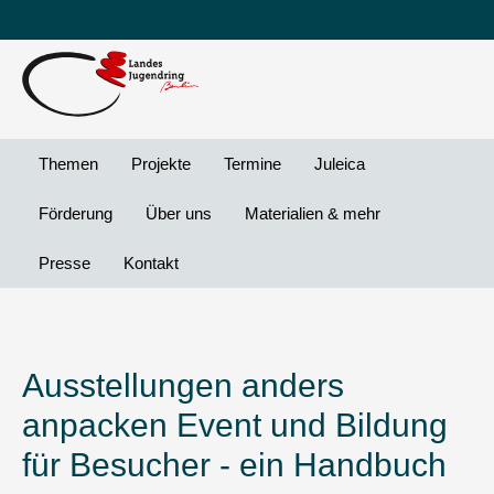
Leichte
DG
Direkt
Sprache
Vi
zum
Preheader
Inhalt
Menü
Themen
Projekte
Termine
Juleica
Förderung
Über uns
Materialien & mehr
Presse
Kontakt
Ausstellungen anders
anpacken Event und Bildung
für Besucher - ein Handbuch