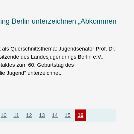
ring Berlin unterzeichnen „Abkommen
k als Querschnittsthema: Jugendsenator Prof. Dr.
rsitzende des Landesjugendrings Berlin e.V.,
taktes zum 60. Geburtstag des
e Jugend" unterzeichnet.
ge
Page
10
Page
11
Page
12
Page
13
Page
14
Page
15
Aktuelle
16
Seite