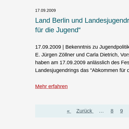
17.09.2009
Land Berlin und Landesjugend
für die Jugend“
17.09.2009 | Bekenntnis zu Jugendpoliti
E. Jürgen Zöllner und Carla Dietrich, Vo
haben am 17.09.2009 anlässlich des Fes
Landesjugendrings das "Abkommen für di
Mehr erfahren
Seitennummerierung
Erste
«
Vorherige
Zurück
…
Page
8
Pa
9
Seite
Seite