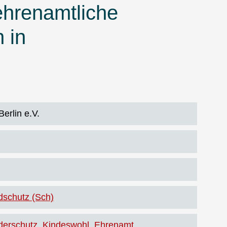
ehrenamtliche
 in
.
erlin e.V.
dschutz (Sch)
derschutz
Kindeswohl
Ehrenamt