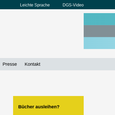
Leichte Sprache
DGS-Video
Preheader
Menü
Presse
Kontakt
Bücher ausleihen?