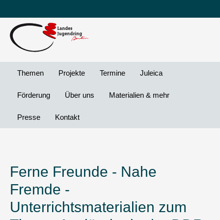
Leichte
DG
Direkt
Sprache
Vi
zum
Preheader
Inhalt
Menü
Themen
Projekte
Termine
Juleica
Förderung
Über uns
Materialien & mehr
Presse
Kontakt
Ferne Freunde - Nahe
Fremde -
Unterrichtsmaterialien zum