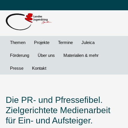
Leichte
DG
Direkt
Sprache
Vi
zum
Preheader
Inhalt
Menü
Themen
Projekte
Termine
Juleica
Förderung
Über uns
Materialien & mehr
Presse
Kontakt
Die PR- und Pfressefibel.
Zielgerichtete Medienarbeit
für Ein- und Aufsteiger.