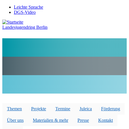
Direkt
Leichte Sprache
zum
DGS-Video
Preheader
Inhalt
Menü
Landesjugendring Berlin
Themen
Projekte
Termine
Juleica
Förderung
Über uns
Materialien & mehr
Presse
Kontakt