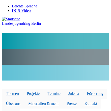
Direkt
Leichte Sprache
zum
DGS-Video
Preheader
Inhalt
Menü
Landesjugendring Berlin
Themen
Projekte
Termine
Juleica
Förderung
Über uns
Materialien & mehr
Presse
Kontakt