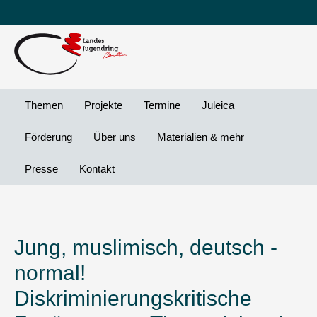
Leichte
DG
Direkt
Sprache
Vi
zum
Preheader
Inhalt
Menü
Themen
Projekte
Termine
Juleica
Förderung
Über uns
Materialien & mehr
Presse
Kontakt
Jung, muslimisch, deutsch -
normal!
Diskriminierungskritische