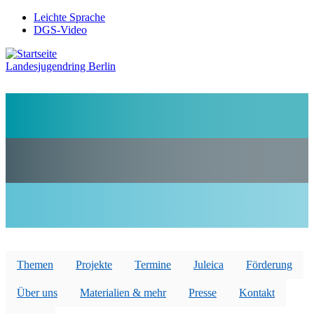
Direkt
Leichte Sprache
zum
DGS-Video
Preheader
Inhalt
Menü
Landesjugendring Berlin
Themen
Projekte
Termine
Juleica
Förderung
Über uns
Materialien & mehr
Presse
Kontakt