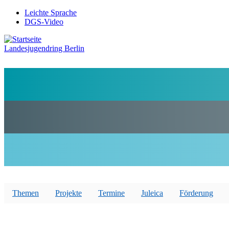
Direkt
Leichte Sprache
zum
DGS-Video
Preheader
Inhalt
Menü
Landesjugendring Berlin
Themen
Projekte
Termine
Juleica
Förderung