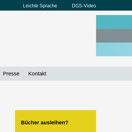
Leichte Sprache
DGS-Video
Preheader
Menü
Presse
Kontakt
Bücher ausleihen?