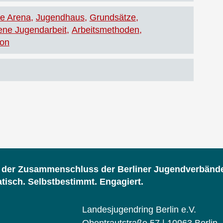
e Arena
Jugendhaus
Grundsätze
ene Jugendarbeit
Arbeitsmethoden
on
d der Zusammenschluss der Berliner Jugendverbänd
isch. Selbstbestimmt. Engagiert.
Landesjugendring Berlin e.V.
Obentrautstraße 57 | 10963 Berlin