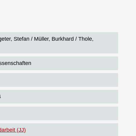
eter, Stefan / Müller, Burkhard / Thole,
issenschaften
4
arbeit (JJ)