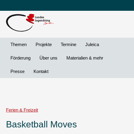
Leichte
DG
Direkt
Sprache
Vi
zum
Preheader
Inhalt
Menü
Themen
Projekte
Termine
Juleica
Förderung
Über uns
Materialien & mehr
Presse
Kontakt
Ferien & Freizeit
Basketball Moves