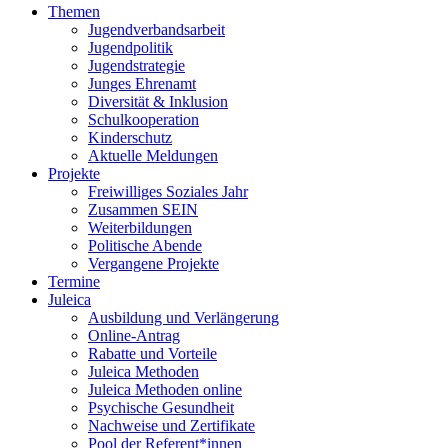
Themen
Jugendverbandsarbeit
Jugendpolitik
Jugendstrategie
Junges Ehrenamt
Diversität & Inklusion
Schulkooperation
Kinderschutz
Aktuelle Meldungen
Projekte
Freiwilliges Soziales Jahr
Zusammen SEIN
Weiterbildungen
Politische Abende
Vergangene Projekte
Termine
Juleica
Ausbildung und Verlängerung
Online-Antrag
Rabatte und Vorteile
Juleica Methoden
Juleica Methoden online
Psychische Gesundheit
Nachweise und Zertifikate
Pool der Referent*innen