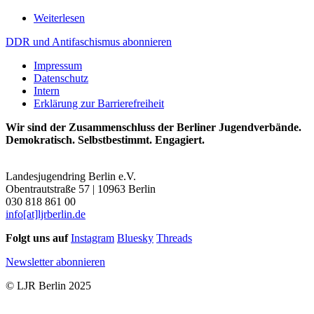
Weiterlesen
über
Das
DDR und Antifaschismus abonnieren
Argument
-
Impressum
Zeitschrift
Datenschutz
für
Intern
Philosophie
Erklärung zur Barrierefreiheit
und
Sozialwissenschaften
Wir sind der Zusammenschluss der Berliner Jugendverbände.
Heft
Demokratisch. Selbstbestimmt. Engagiert.
4:
Brauchen
wir
Landesjugendring Berlin e.V.
einen
Obentrautstraße 57 | 10963 Berlin
neuen
030 818 861 00
Antifaschismus
info[at]ljrberlin.de
Folgt uns auf
Instagram
Bluesky
Threads
Newsletter abonnieren
© LJR Berlin 2025