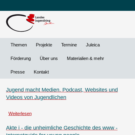
Leichte
DG
Direkt
Sprache
Vi
zum
Preheader
Inhalt
Menü
Themen
Projekte
Termine
Juleica
Förderung
Über uns
Materialien & mehr
Presse
Kontakt
Jugend macht Medien. Podcast, Websites und
Videos von Jugendlichen
Weiterlesen
über
Jugend
macht
Akte i - die unheimliche Geschichte des www -
Medien.