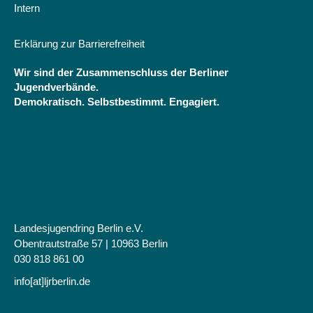
Jugendgruppen
Intern
und
alle,
Erklärung zur Barrierefreiheit
die
es
Wir sind der Zusammenschluss der Berliner
werden
Jugendverbände.
wollen.
Demokratisch. Selbstbestimmt. Engagiert.
Landesjugendring Berlin e.V.
Obentrautstraße 57 | 10963 Berlin
030 818 861 00
info[at]ljrberlin.de