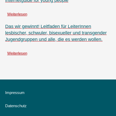
Internetguide for young people
Podcast,
Websites
Weiterlesen
und
über
Videos
Akte
von
i
Das wir gewinnt! Leitfaden für LeiterInnen
Jugendlichen
-
lesbischer, schwuler, bisexueller und transgender
die
Jugendgruppen und alle, die es werden wollen.
unheimliche
Geschichte
des
Weiterlesen
über
www
Das
-
wir
Internetguide
gewinnt!
for
Leitfaden
young
für
people
LeiterInnen
lesbischer,
Impressum
schwuler,
bisexueller
Datenschutz
und
transgender