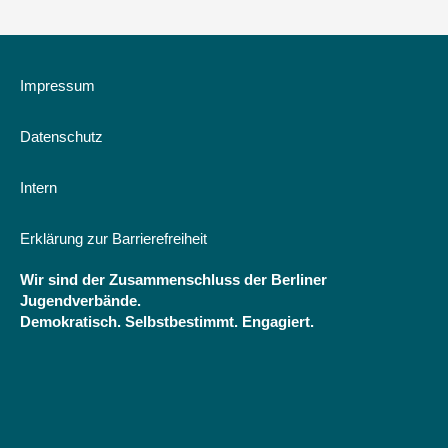
eines
-
Mentorenprogrammes
Handbuch
zur
Arbeit
Impressum
mit
Kindern
Datenschutz
und
Jugendlichen
aus
Intern
Aussiedlerfamilien
in
Erklärung zur Barrierefreiheit
der
evangelischen
Wir sind der Zusammenschluss der Berliner
Jugendarbeit
Jugendverbände.
Demokratisch. Selbstbestimmt. Engagiert.