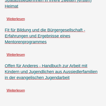
SpätaussiedlerInnen in ihrere zweiten (ersten)
Lebenswege
Heimat
von
Deutschen,
die
Weiterlesen
über
aus
Über
Russland
Leben
Fit für Bildung und die Bürgergesellschaft -
kommen
und
Erfahrungen und Ergebnisse eines
Leidenschaften
Mentorenprogrammes
jugendlicher
SpätaussiedlerInnen
in
Weiterlesen
über
ihrere
Fit
zweiten
für
Offen für Anderes - Handbuch zur Arbeit mit
(ersten)
Bildung
Kindern und Jugendlichen aus Aussiedlerfamilien
Heimat
und
in der evangelischen Jugendarbeit
die
Bürgergesellschaft
-
Weiterlesen
über
Erfahrungen
Offen
und
für
Ergebnisse
Anderes