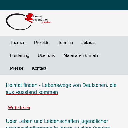
Leichte
DG
Direkt
Sprache
Vi
zum
Preheader
Inhalt
Menü
Themen
Projekte
Termine
Juleica
Förderung
Über uns
Materialien & mehr
Presse
Kontakt
Heimat finden - Lebenswege von Deutschen, die
aus Russland kommen
Weiterlesen
über
Heimat
finden
Über Leben und Leidenschaften jugendlicher
-