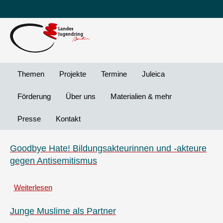
Leichte
DG
Direkt
Sprache
Vi
zum
Preheader
Inhalt
Menü
Themen
Projekte
Termine
Juleica
Förderung
Über uns
Materialien & mehr
Presse
Kontakt
Goodbye Hate! Bildungsakteurinnen und -akteure
gegen Antisemitismus
Weiterlesen
über
Goodbye
Hate!
Junge Muslime als Partner
Bildungsakteurinnen