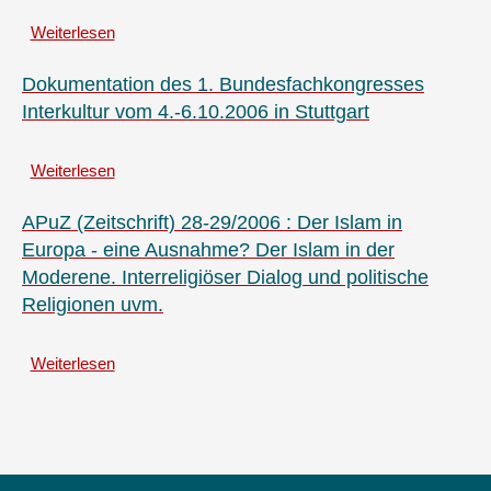
und
Weiterlesen
über
-
Junge
akteure
Muslime
Dokumentation des 1. Bundesfachkongresses
gegen
als
Antisemitismus
Interkultur vom 4.-6.10.2006 in Stuttgart
Partner
Weiterlesen
über
Dokumentation
des
APuZ (Zeitschrift) 28-29/2006 : Der Islam in
1.
Europa - eine Ausnahme? Der Islam in der
Bundesfachkongresses
Moderene. Interreligiöser Dialog und politische
Interkultur
Religionen uvm.
vom
4.-6.10.2006
in
Weiterlesen
über
Stuttgart
APuZ
(Zeitschrift)
28-
29/2006
: