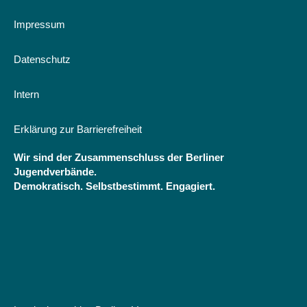
Der
Islam
Impressum
in
Europa
Datenschutz
-
eine
Ausnahme?
Intern
Der
Islam
Erklärung zur Barrierefreiheit
in
der
Wir sind der Zusammenschluss der Berliner
Moderene.
Jugendverbände.
Interreligiöser
Demokratisch. Selbstbestimmt. Engagiert.
Dialog
und
politische
Religionen
uvm.