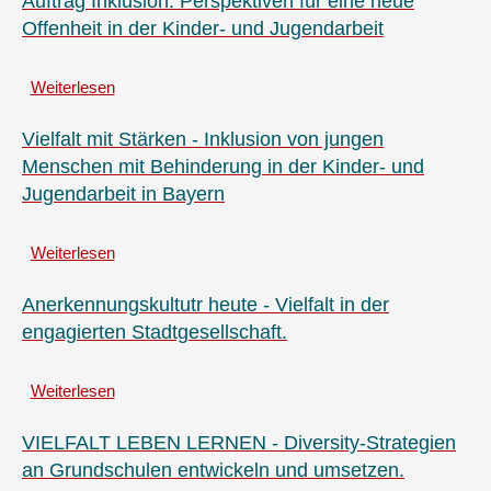
Auftrag Inklusion. Perspektiven für eine neue
Check.
Offenheit in der Kinder- und Jugendarbeit
Trainer_innen
Handbuch
Weiterlesen
für
über
diversitätssensibles
Auftrag
Arbeiten
Inklusion.
Vielfalt mit Stärken - Inklusion von jungen
in
Perspektiven
Menschen mit Behinderung in der Kinder- und
Jugendverbänden
für
Jugendarbeit in Bayern
eine
neue
Offenheit
Weiterlesen
über
in
Vielfalt
der
mit
Anerkennungskultutr heute - Vielfalt in der
Kinder-
Stärken
engagierten Stadtgesellschaft.
und
-
Jugendarbeit
Inklusion
Weiterlesen
von
über
jungen
Anerkennungskultutr
Menschen
heute
VIELFALT LEBEN LERNEN - Diversity-Strategien
mit
-
an Grundschulen entwickeln und umsetzen.
Behinderung
Vielfalt