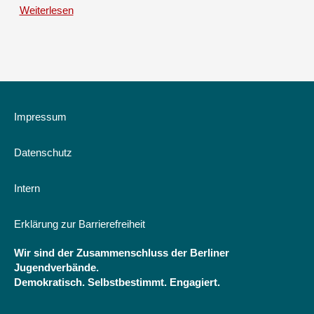
in
Weiterlesen
über
politischen
Einwanderungsgesellschaft
Mitgliederorganisationen
als
Fakt
und
Chance
-
Perspektiven
Impressum
und
Bausteine
Datenschutz
für
die
politische
Intern
Bildung,
Praxishandbuch
Erklärung zur Barrierefreiheit
für
Schulen
Wir sind der Zusammenschluss der Berliner
und
Jugendverbände.
Jugendarbeit
Demokratisch. Selbstbestimmt. Engagiert.