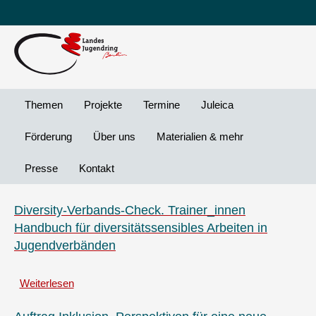
Leichte
DG
Direkt
Sprache
Vi
zum
Preheader
Inhalt
Menü
Themen
Projekte
Termine
Juleica
Förderung
Über uns
Materialien & mehr
Presse
Kontakt
Diversity-Verbands-Check. Trainer_innen
Handbuch für diversitätssensibles Arbeiten in
Jugendverbänden
Weiterlesen
über
Diversity-
Verbands-