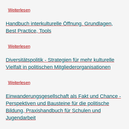
in
in
Weiterlesen
der
der
über
Kinder-
engagierten
VIELFALT
und
Stadtgesellschaft.
LEBEN
Handbuch interkulturelle Öffnung. Grundlagen,
Jugendarbeit
LERNEN
Best Practice, Tools
in
-
Bayern
Diversity-
Weiterlesen
Strategien
über
an
Handbuch
Grundschulen
interkulturelle
Diversitätspolitik - Strategien für mehr kulturelle
entwickeln
Öffnung.
Vielfalt in politischen Mitgliederorganisationen
und
Grundlagen,
umsetzen.
Best
Weiterlesen
Practice,
über
Tools
Diversitätspolitik
-
Einwanderungsgesellschaft als Fakt und Chance -
Strategien
Perspektiven und Bausteine für die politische
für
Bildung, Praxishandbuch für Schulen und
mehr
Jugendarbeit
kulturelle
Vielfalt