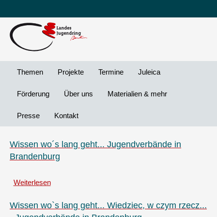
Leichte
DG
Direkt
Sprache
Vi
zum
Preheader
Inhalt
Menü
Themen
Projekte
Termine
Juleica
Förderung
Über uns
Materialien & mehr
Presse
Kontakt
Wissen wo´s lang geht... Jugendverbände in
Brandenburg
Weiterlesen
über
Wissen
wo
Wissen wo`s lang geht... Wiedziec, w czym rzecz...
´s