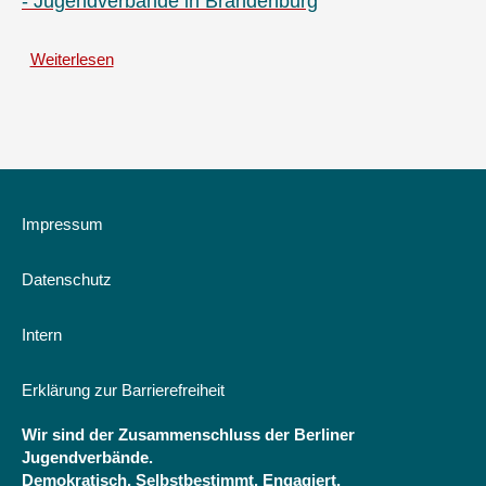
- Jugendverbände in Brandenburg
lang
geht...
Weiterlesen
Jugendverbände
über
in
Wissen
Brandenburg
wo`s
lang
geht...
Wiedziec,
w
czym
Impressum
rzecz...
-
Datenschutz
Jugendverbände
in
Brandenburg
Intern
Erklärung zur Barrierefreiheit
Wir sind der Zusammenschluss der Berliner
Jugendverbände.
Demokratisch. Selbstbestimmt. Engagiert.