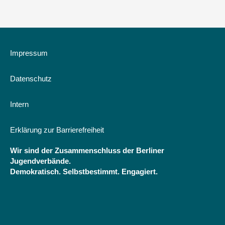
Berlin
-
Verantwortung
für
eine
Impressum
Kultur
des
Datenschutz
Aufwachsens/
Die
Berliner
Intern
Jugendhilfe
im
Erklärung zur Barrierefreiheit
Aufbruch
Wir sind der Zusammenschluss der Berliner
Jugendverbände.
Demokratisch. Selbstbestimmt. Engagiert.