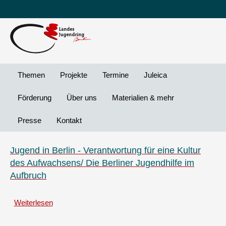
Leichte
DG
Direkt
Sprache
Vi
zum
Preheader
Inhalt
Menü
Themen
Projekte
Termine
Juleica
Förderung
Über uns
Materialien & mehr
Presse
Kontakt
Jugend in Berlin - Verantwortung für eine Kultur
des Aufwachsens/ Die Berliner Jugendhilfe im
Aufbruch
Weiterlesen
über
Jugend
in