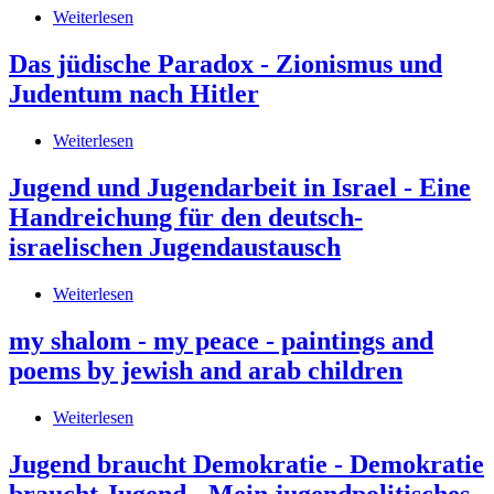
Berlin
Weiterlesen
über
auf
Pädagogische
Einladung
Konzepte
Das jüdische Paradox - Zionismus und
des
gegen
Israelischen
Judentum nach Hitler
Antisemitismus
Jugendrates.
in
4.
der
Weiterlesen
über
bis
Einwanderungsgesellschaft
Das
18.
jüdische
Mai
Jugend und Jugendarbeit in Israel - Eine
Paradox
1980
Handreichung für den deutsch-
-
Zionismus
israelischen Jugendaustausch
und
Judentum
Weiterlesen
über
nach
Jugend
Hitler
und
my shalom - my peace - paintings and
Jugendarbeit
poems by jewish and arab children
in
Israel
-
Weiterlesen
über
Eine
my
Handreichung
shalom
Jugend braucht Demokratie - Demokratie
für
-
braucht Jugend - Mein jugendpolitisches
den