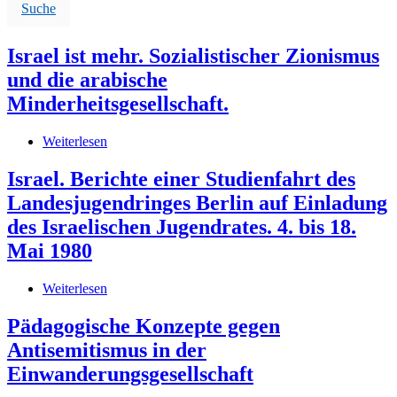
Suche
Israel ist mehr. Sozialistischer Zionismus
und die arabische
Minderheitsgesellschaft.
Weiterlesen
über
Israel
ist
Israel. Berichte einer Studienfahrt des
mehr.
Landesjugendringes Berlin auf Einladung
Sozialistischer
Zionismus
des Israelischen Jugendrates. 4. bis 18.
und
Mai 1980
die
arabische
Minderheitsgesellschaft.
Weiterlesen
über
Israel.
Berichte
Pädagogische Konzepte gegen
einer
Antisemitismus in der
Studienfahrt
des
Einwanderungsgesellschaft
Landesjugendringes