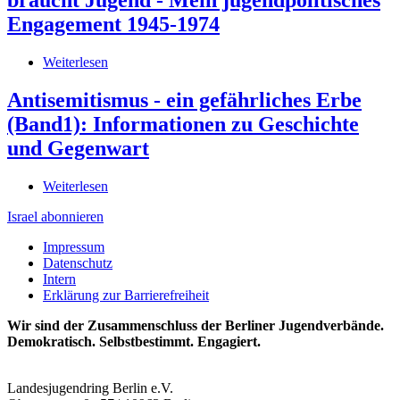
my
deutsch-
peace
Engagement 1945-1974
israelischen
-
Jugendaustausch
paintings
Weiterlesen
über
and
Jugend
poems
braucht
Antisemitismus - ein gefährliches Erbe
by
Demokratie
jewish
(Band1): Informationen zu Geschichte
-
and
Demokratie
und Gegenwart
arab
braucht
children
Jugend
Weiterlesen
über
-
Antisemitismus
Mein
Israel abonnieren
-
jugendpolitisches
ein
Engagement
Impressum
gefährliches
1945-
Datenschutz
Erbe
1974
Intern
(Band1):
Erklärung zur Barrierefreiheit
Informationen
zu
Wir sind der Zusammenschluss der Berliner Jugendverbände.
Geschichte
Demokratisch. Selbstbestimmt. Engagiert.
und
Gegenwart
Landesjugendring Berlin e.V.