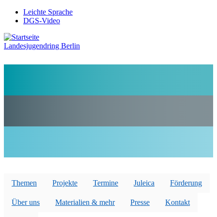
Direkt
Leichte Sprache
zum
DGS-Video
Preheader
Inhalt
Menü
Landesjugendring Berlin
Themen
Projekte
Termine
Juleica
Förderung
Über uns
Materialien & mehr
Presse
Kontakt