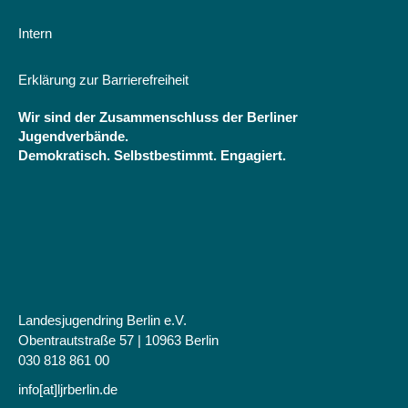
und
Engagement
Strukturen"
1945-
Intern
1974
Erklärung zur Barrierefreiheit
Wir sind der Zusammenschluss der Berliner
Jugendverbände.
Demokratisch. Selbstbestimmt. Engagiert.
Landesjugendring Berlin e.V.
Obentrautstraße 57 | 10963 Berlin
030 818 861 00
info[at]ljrberlin.de