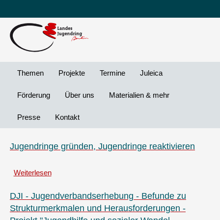
Leichte
DG
Direkt
Sprache
Vi
zum
Preheader
Inhalt
Menü
Themen
Projekte
Termine
Juleica
Förderung
Über uns
Materialien & mehr
Presse
Kontakt
Jugendringe gründen, Jugendringe reaktivieren
Weiterlesen
über
Jugendringe
gründen,
DJI - Jugendverbandserhebung - Befunde zu
Jugendringe
Strukturmerkmalen und Herausforderungen -
reaktivieren