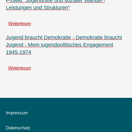
Projekt "Jugendhilfe und sozialer Wandel -
Leistungen und Strukturen"
Weiterlesen
über
DJI
-
Jugend braucht Demokratie - Demokratie braucht
Jugendverbandserhebung
Jugend - Mein jugendpolitisches Engagement
-
1945-1974
Befunde
zu
Strukturmerkmalen
Weiterlesen
über
und
Jugend
Herausforderungen
braucht
-
Demokratie
Projekt
-
"Jugendhilfe
Demokratie
und
braucht
sozialer
Jugend
Impressum
Wandel
-
-
Mein
Datenschutz
Leistungen
jugendpolitisches