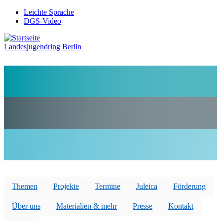
Direkt
Leichte Sprache
zum
DGS-Video
Preheader
Inhalt
Menü
Landesjugendring Berlin
Themen
Projekte
Termine
Juleica
Förderung
Über uns
Materialien & mehr
Presse
Kontakt