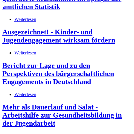
und
Hessen
amtlichen Statistik
Jugendarbeit
auf
in
der
Baden-
Weiterlesen
über
Basis
Württemberg.
Kinder-
der
Eine
und
amtlichen
Ausgezeichnet! - Kinder- und
Expertise
Jugendarbeit
Kinder-
Jugendengagement wirksam fördern
2008
und
im
Jugendhilfestatistik
Bundesländervergleich.
Weiterlesen
über
Öffentlich
Ausgezeichnet!
geförderte
-
Bericht zur Lage und zu den
Maßnahmen
Kinder-
Perspektiven des bürgerschaftlichen
im
und
Spiegel
Jugendengagement
Engagements in Deutschland
der
wirksam
amtlichen
fördern
Weiterlesen
über
Statistik
Bericht
zur
Mehr als Dauerlauf und Salat -
Lage
Arbeitshilfe zur Gesundheitsbildung in
und
zu
der Jugendarbeit
den
Perspektiven