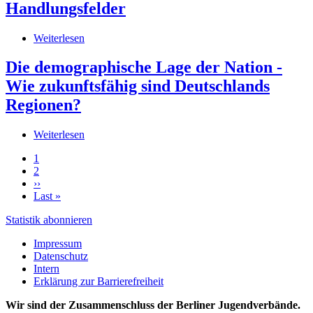
und
Handlungsfelder
Fakten
über
Weiterlesen
über
die
Familienatlas
Bundesrepublik
2007
Die demographische Lage der Nation -
Deutschland
-
Wie zukunftsfähig sind Deutschlands
Stqandortbestimmung,
Potenziale,
Regionen?
Handlungsfelder
Weiterlesen
über
Die
Aktuelle
1
demographische
Seite
Page
2
Lage
Seitennummerierung
Nächste
››
der
Seite
Letzte
Last »
Nation
Seite
-
Statistik abonnieren
Wie
zukunftsfähig
Impressum
sind
Datenschutz
Deutschlands
Intern
Regionen?
Erklärung zur Barrierefreiheit
Wir sind der Zusammenschluss der Berliner Jugendverbände.