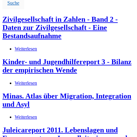
Suche
Zivilgesellschaft in Zahlen - Band 2 -
Daten zur Zivilgesellschaft - Eine
Bestandsaufnahme
Weiterlesen
über
Zivilgesellschaft
in
Kinder- und Jugendhilfereport 3 - Bilanz
Zahlen
der empirischen Wende
-
Band
2
Weiterlesen
über
-
Kinder-
Daten
und
Minas. Atlas über Migration, Integration
zur
Jugendhilfereport
und Asyl
Zivilgesellschaft
3
-
-
Eine
Bilanz
Weiterlesen
über
Bestandsaufnahme
der
Minas.
empirischen
Atlas
Juleicareport 2011. Lebenslagen und
Wende
über