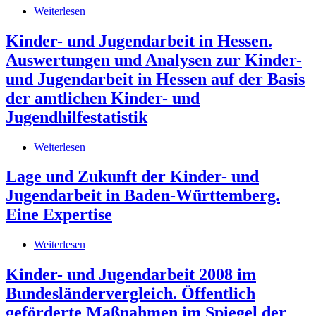
2005-
Weiterlesen
über
2009.
Statistischer
Teil
Bericht.
Kinder- und Jugendarbeit in Hessen.
1,
Melderechtlich
Ergebnisse
Auswertungen und Analysen zur Kinder-
registrierte
Einwohner
und Jugendarbeit in Hessen auf der Basis
im
der amtlichen Kinder- und
Land
Berlin
Jugendhilfestatistik
am
31.
Weiterlesen
über
Dezember
Kinder-
2010
und
Lage und Zukunft der Kinder- und
Jugendarbeit
Jugendarbeit in Baden-Württemberg.
in
Hessen.
Eine Expertise
Auswertungen
und
Weiterlesen
über
Analysen
Lage
zur
und
Kinder- und Jugendarbeit 2008 im
Kinder-
Zukunft
und
Bundesländervergleich. Öffentlich
der
Jugendarbeit
Kinder-
geförderte Maßnahmen im Spiegel der
in