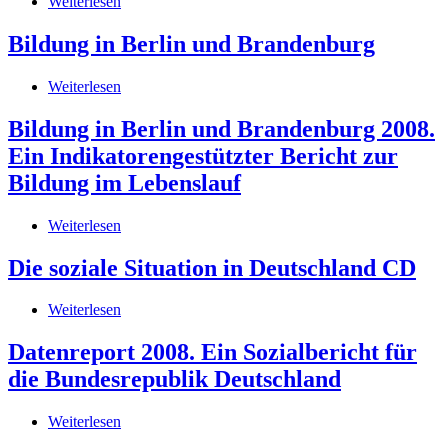
Weiterlesen
über
Methoden
und
Migrationsbericht
und
Wohnort
2007
Bildung in Berlin und Brandenburg
Anregungen
in
des
zur
Deutschland
Bundesamtes
Europawahl
2009
Weiterlesen
über
für
2009
Bildung
Migration
in
Bildung in Berlin und Brandenburg 2008.
und
Berlin
Flüchtlinge
Ein Indikatorengestützter Bericht zur
und
im
Brandenburg
Bildung im Lebenslauf
Auftrag
der
Bundesregierung
Weiterlesen
über
Bildung
in
Die soziale Situation in Deutschland CD
Berlin
und
Weiterlesen
über
Brandenburg
Die
2008.
soziale
Datenreport 2008. Ein Sozialbericht für
Ein
Situation
Indikatorengestützter
die Bundesrepublik Deutschland
in
Bericht
Deutschland
zur
CD
Weiterlesen
über
Bildung
Datenreport
im