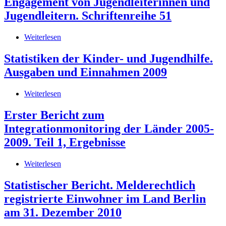
Engagement von Jugendleiterinnen und
Migration,
Integration
Jugendleitern. Schriftenreihe 51
und
Asyl
Weiterlesen
über
Juleicareport
2011.
Statistiken der Kinder- und Jugendhilfe.
Lebenslagen
Ausgaben und Einnahmen 2009
und
Engagement
von
Weiterlesen
über
Jugendleiterinnen
Statistiken
und
der
Erster Bericht zum
Jugendleitern.
Kinder-
Integrationmonitoring der Länder 2005-
Schriftenreihe
und
51
Jugendhilfe.
2009. Teil 1, Ergebnisse
Ausgaben
und
Weiterlesen
über
Einnahmen
Erster
2009
Bericht
Statistischer Bericht. Melderechtlich
zum
registrierte Einwohner im Land Berlin
Integrationmonitoring
der
am 31. Dezember 2010
Länder