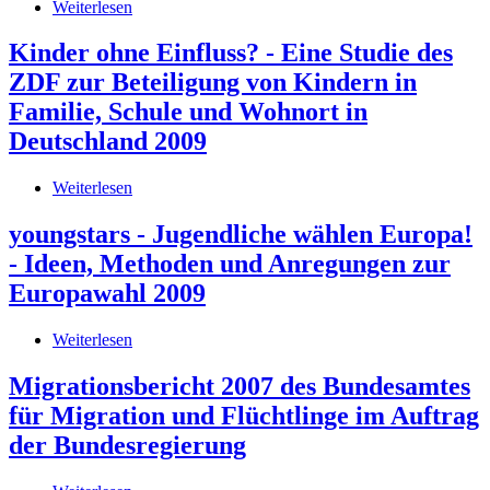
Weiterlesen
über
des
Mehr
bürgerschaftlichen
als
Kinder ohne Einfluss? - Eine Studie des
Engagements
Dauerlauf
in
ZDF zur Beteiligung von Kindern in
und
Deutschland
Salat
Familie, Schule und Wohnort in
-
Deutschland 2009
Arbeitshilfe
zur
Gesundheitsbildung
Weiterlesen
über
in
Kinder
der
ohne
youngstars - Jugendliche wählen Europa!
Jugendarbeit
Einfluss?
- Ideen, Methoden und Anregungen zur
-
Eine
Europawahl 2009
Studie
des
Weiterlesen
über
ZDF
youngstars
zur
-
Migrationsbericht 2007 des Bundesamtes
Beteiligung
Jugendliche
von
für Migration und Flüchtlinge im Auftrag
wählen
Kindern
Europa!
der Bundesregierung
in
-
Familie,
Ideen,
Schule