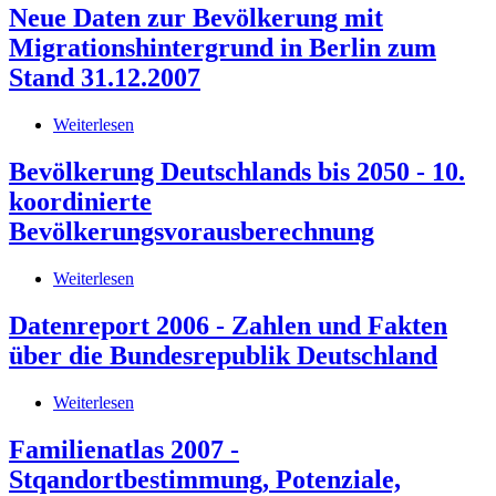
2008.
Lebenslauf
Neue Daten zur Bevölkerung mit
Ein
Migrationshintergrund in Berlin zum
Sozialbericht
für
Stand 31.12.2007
die
Bundesrepublik
Weiterlesen
über
Deutschland
Neue
Daten
Bevölkerung Deutschlands bis 2050 - 10.
zur
koordinierte
Bevölkerung
mit
Bevölkerungsvorausberechnung
Migrationshintergrund
in
Weiterlesen
über
Berlin
Bevölkerung
zum
Deutschlands
Datenreport 2006 - Zahlen und Fakten
Stand
bis
31.12.2007
über die Bundesrepublik Deutschland
2050
-
10.
Weiterlesen
über
koordinierte
Datenreport
Bevölkerungsvorausberechnung
2006
Familienatlas 2007 -
-
Stqandortbestimmung, Potenziale,
Zahlen