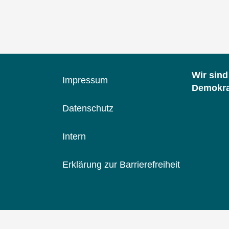
´s
der
Kinder-
und
Jugendhilfe?
Empirische
Wir sin
Befunde
Impressum
Demokrat
und
Analyse
Datenschutz
Intern
Erklärung zur Barrierefreiheit