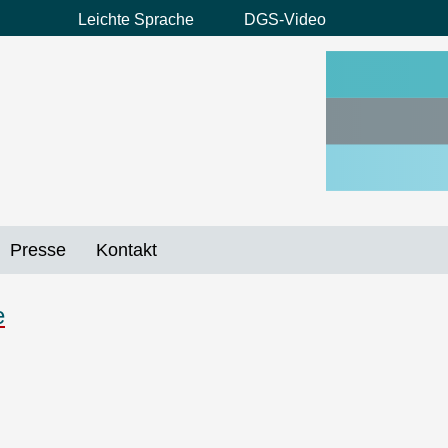
Leichte Sprache
DGS-Video
Preheader
Menü
Presse
Kontakt
e