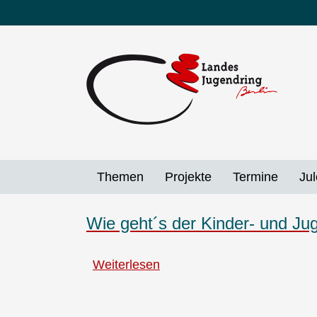
Direkt
zum
Inhalt
Themen
Projekte
Termine
Jul
Wie geht´s der Kinder- und Ju
Weiterlesen
über
Wie
geht