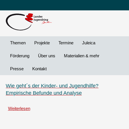
Leichte
DG
Direkt
Sprache
Vi
zum
Preheader
Inhalt
Menü
Themen
Projekte
Termine
Juleica
Förderung
Über uns
Materialien & mehr
Presse
Kontakt
Wie geht´s der Kinder- und Jugendhilfe?
Empirische Befunde und Analyse
Weiterlesen
über
Wie
geht
´s