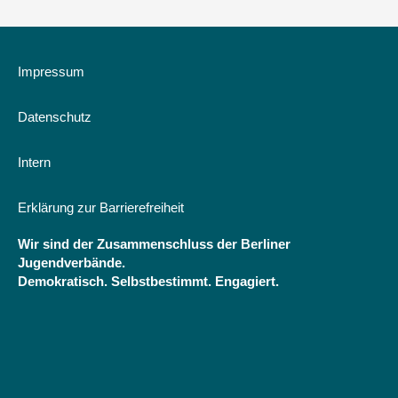
der
Kinder-
und
Jugendhilfe?
Impressum
Empirische
Befunde
Datenschutz
und
Analyse
Intern
Erklärung zur Barrierefreiheit
Wir sind der Zusammenschluss der Berliner
Jugendverbände.
Demokratisch. Selbstbestimmt. Engagiert.