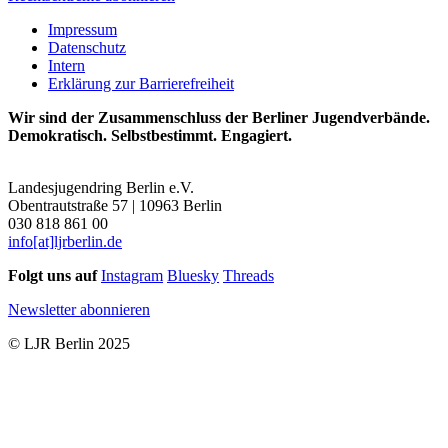
rechtsextremen
und
Positionen
Impressum
Mimikry
von
Datenschutz
-
Parteien?
Intern
Neonazi-
Erklärung zur Barrierefreiheit
Strategien
in
Wir sind der Zusammenschluss der Berliner Jugendverbände.
sozialen
Demokratisch. Selbstbestimmt. Engagiert.
Netzwerken
Landesjugendring Berlin e.V.
Obentrautstraße 57 | 10963 Berlin
030 818 861 00
info[at]ljrberlin.de
Folgt uns auf
Instagram
Bluesky
Threads
Newsletter abonnieren
© LJR Berlin 2025