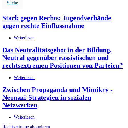
Suche
Stark gegen Rechts: Jugendverbände
gegen rechte Einflussnahme
Weiterlesen
über
Stark
gegen
Das Neutralitätsgebot in der Bildung.
Rechts:
Neutral gegenüber rassistischen und
Jugendverbände
gegen
rechtsextremen Positionen von Parteien?
rechte
Einflussnahme
Weiterlesen
über
Das
Neutralitätsgebot
Zwischen Propaganda und Mimikry -
in
Neonazi-Strategien in sozialen
der
Bildung.
Netzwerken
Neutral
gegenüber
Weiterlesen
über
rassistischen
Zwischen
und
Rechtsextreme abonnieren
Propaganda