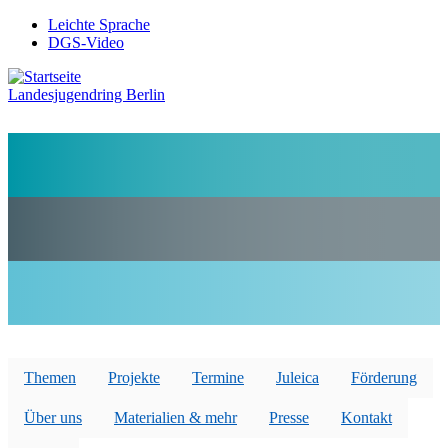
Direkt
Leichte Sprache
zum
DGS-Video
Preheader
Inhalt
Menü
Landesjugendring Berlin
Themen
Projekte
Termine
Juleica
Förderung
Über uns
Materialien & mehr
Presse
Kontakt