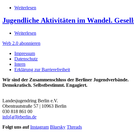
Weiterlesen
über
Jugend
macht
Jugendliche Aktivitäten im Wandel. Gesell
Medien.
Podcast,
Weiterlesen
über
Websites
Jugendliche
und
Web 2.0 abonnieren
Aktivitäten
Videos
im
von
Impressum
Wandel.
Jugendlichen
Datenschutz
Gesellschaftliche
Intern
Beteiligung
Erklärung zur Barrierefreiheit
und
Engagment
Wir sind der Zusammenschluss der Berliner Jugendverbände.
in
Demokratisch. Selbstbestimmt. Engagiert.
Zeiten
des
Web
Landesjugendring Berlin e.V.
2.0
Obentrautstraße 57 | 10963 Berlin
030 818 861 00
info[at]ljrberlin.de
Folgt uns auf
Instagram
Bluesky
Threads