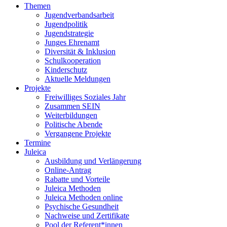
Themen
Jugendverbandsarbeit
Jugendpolitik
Jugendstrategie
Junges Ehrenamt
Diversität & Inklusion
Schulkooperation
Kinderschutz
Aktuelle Meldungen
Projekte
Freiwilliges Soziales Jahr
Zusammen SEIN
Weiterbildungen
Politische Abende
Vergangene Projekte
Termine
Juleica
Ausbildung und Verlängerung
Online-Antrag
Rabatte und Vorteile
Juleica Methoden
Juleica Methoden online
Psychische Gesundheit
Nachweise und Zertifikate
Pool der Referent*innen