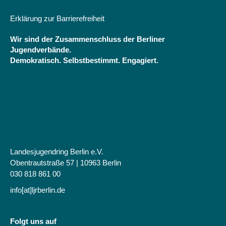
Schulkommission
der
Erklärung zur Barrierefreiheit
Heinrich-
Böll-
Wir sind der Zusammenschluss der Berliner
Stiftung
Jugendverbände.
Demokratisch. Selbstbestimmt. Engagiert.
Landesjugendring Berlin e.V.
Obentrautstraße 57 | 10963 Berlin
030 818 861 00
info[at]ljrberlin.de
Folgt uns auf