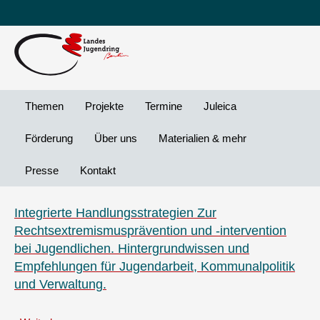
Leichte
DG
Direkt
Sprache
Vi
zum
Preheader
Inhalt
Menü
Themen
Projekte
Termine
Juleica
Förderung
Über uns
Materialien & mehr
Presse
Kontakt
Integrierte Handlungsstrategien Zur
Rechtsextremismusprävention und -intervention
bei Jugendlichen. Hintergrundwissen und
Empfehlungen für Jugendarbeit, Kommunalpolitik
und Verwaltung.