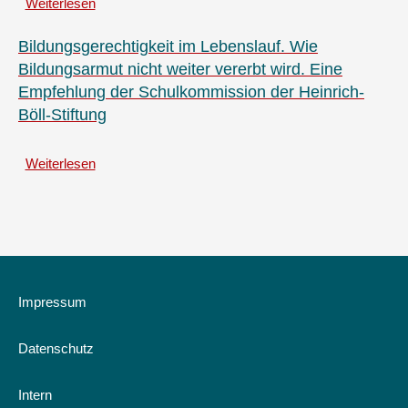
Weiterlesen
über
Integrierte
Handlungsstrategien
Bildungsgerechtigkeit im Lebenslauf. Wie
Zur
Bildungsarmut nicht weiter vererbt wird. Eine
Rechtsextremismusprävention
Empfehlung der Schulkommission der Heinrich-
und
Böll-Stiftung
-
intervention
bei
Weiterlesen
über
Jugendlichen.
Bildungsgerechtigkeit
Hintergrundwissen
im
und
Lebenslauf.
Empfehlungen
Wie
für
Bildungsarmut
Jugendarbeit,
nicht
Kommunalpolitik
weiter
Impressum
und
vererbt
Verwaltung.
wird.
Datenschutz
Eine
Empfehlung
der
Intern