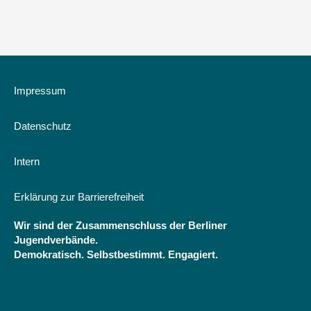
Jugendverbände
und
Schule.
Beiträge
und
Praxisbeispiele
Impressum
zur
Kooperation
Datenschutz
von
Jugendverbänden
und
Intern
Schule.
Schriftenreihe
Erklärung zur Barrierefreiheit
DBJR
Nr.
Wir sind der Zusammenschluss der Berliner
42
Jugendverbände.
Demokratisch. Selbstbestimmt. Engagiert.