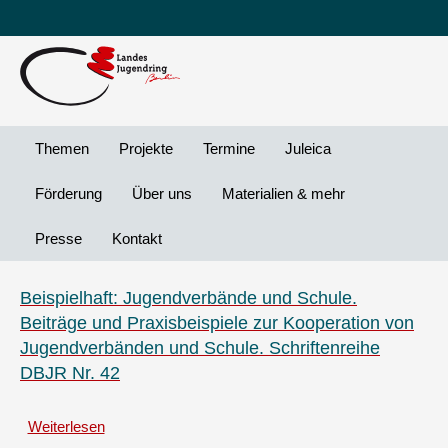
Leichte
DG
Direkt
Sprache
Vi
zum
Preheader
Inhalt
Menü
Themen
Projekte
Termine
Juleica
Förderung
Über uns
Materialien & mehr
Presse
Kontakt
Beispielhaft: Jugendverbände und Schule.
Beiträge und Praxisbeispiele zur Kooperation von
Jugendverbänden und Schule. Schriftenreihe
DBJR Nr. 42
Weiterlesen
über
Beispielhaft: