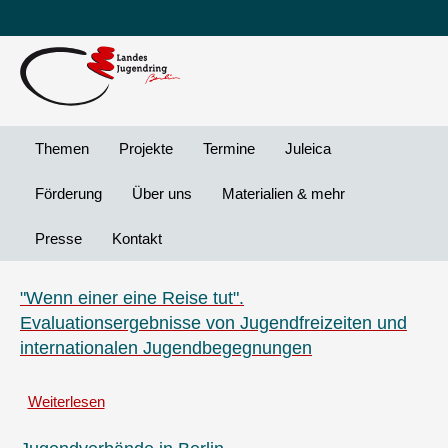
Leichte
DG
Direkt
Sprache
Vi
zum
Preheader
Inhalt
Menü
Themen
Projekte
Termine
Juleica
Förderung
Über uns
Materialien & mehr
Presse
Kontakt
"Wenn einer eine Reise tut".
Evaluationsergebnisse von Jugendfreizeiten und
internationalen Jugendbegegnungen
Weiterlesen
über
"Wenn
einer