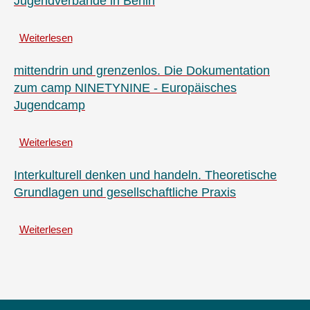
Jugendverbände in Berlin
eine
Reise
Weiterlesen
über
tut".
Jugendverbände
Evaluationsergebnisse
in
mittendrin und grenzenlos. Die Dokumentation
von
Berlin
Jugendfreizeiten
zum camp NINETYNINE - Europäisches
und
Jugendcamp
internationalen
Jugendbegegnungen
Weiterlesen
über
mittendrin
und
Interkulturell denken und handeln. Theoretische
grenzenlos.
Grundlagen und gesellschaftliche Praxis
Die
Dokumentation
Weiterlesen
zum
über
camp
Interkulturell
NINETYNINE
denken
-
und
Europäisches
handeln.
Jugendcamp
Theoretische