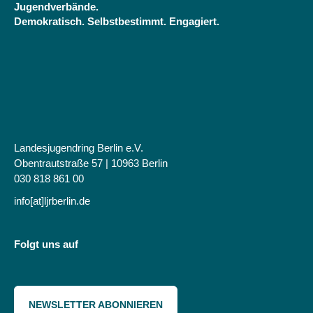
Jugendverbände.
Rollen
Demokratisch. Selbstbestimmt. Engagiert.
und
Professionen
-
26.-27.02.2009
im
Jugendkulturzentrum
Pumpe
Landesjugendring Berlin e.V.
Obentrautstraße 57 | 10963 Berlin
030 818 861 00
info[at]ljrberlin.de
Folgt uns auf
NEWSLETTER ABONNIEREN