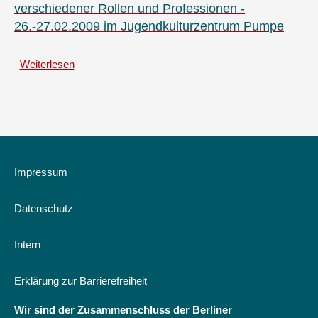
verschiedener Rollen und Professionen -
50
26.-27.02.2009 im Jugendkulturzentrum Pumpe
Jahre
BDKJ
im
Weiterlesen
über
Erzbistum
Bildung
Berlin
für
Berlin
-
Dokumentation
einer
Fachtagung
Impressum
-
Kooperation
Datenschutz
von
Jugendarbeit,
Jugendsozialarbeit
Intern
und
Schule
Erklärung zur Barrierefreiheit
-
Zusammenwirken
Wir sind der Zusammenschluss der Berliner
verschiedener