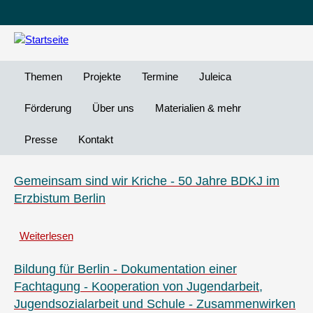
Leichte
DG
Direkt
Sprache
Vi
zum
Preheader
Inhalt
Menü
Themen
Projekte
Termine
Juleica
Förderung
Über uns
Materialien & mehr
Presse
Kontakt
Gemeinsam sind wir Kriche - 50 Jahre BDKJ im
Erzbistum Berlin
Weiterlesen
über
Gemeinsam
sind
Bildung für Berlin - Dokumentation einer
wir
Fachtagung - Kooperation von Jugendarbeit,
Kriche
Jugendsozialarbeit und Schule - Zusammenwirken
-