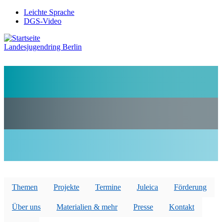
Direkt
Leichte Sprache
zum
DGS-Video
Preheader
Inhalt
Menü
Landesjugendring Berlin
Themen
Projekte
Termine
Juleica
Förderung
Über uns
Materialien & mehr
Presse
Kontakt