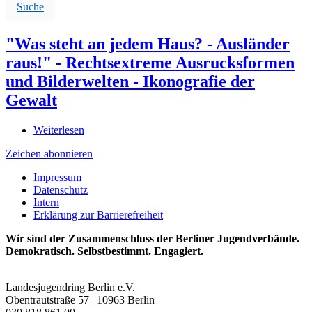
Suche
"Was steht an jedem Haus? - Ausländer
raus!" - Rechtsextreme Ausrucksformen
und Bilderwelten - Ikonografie der
Gewalt
Weiterlesen
über
"Was
Zeichen abonnieren
steht
an
Impressum
jedem
Datenschutz
Haus?
Intern
-
Erklärung zur Barrierefreiheit
Ausländer
raus!"
Wir sind der Zusammenschluss der Berliner Jugendverbände.
-
Demokratisch. Selbstbestimmt. Engagiert.
Rechtsextreme
Ausrucksformen
und
Landesjugendring Berlin e.V.
Bilderwelten
Obentrautstraße 57 | 10963 Berlin
-