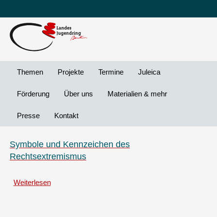
Leichte
DG
Direkt
Sprache
Vi
zum
Preheader
Inhalt
Menü
Themen
Projekte
Termine
Juleica
Förderung
Über uns
Materialien & mehr
Presse
Kontakt
Symbole und Kennzeichen des
Rechtsextremismus
Weiterlesen
über
Symbole
und
Kennzeichen