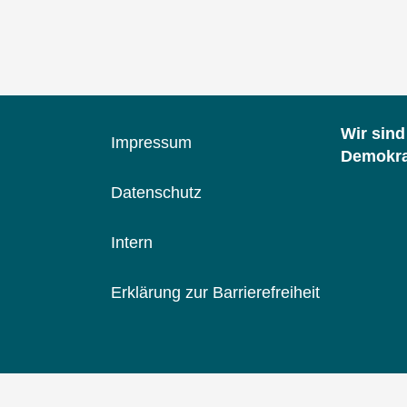
der
Bilder
-
Band
II:
1949
Wir sin
bis
Impressum
Demokrat
heute
Datenschutz
Intern
Erklärung zur Barrierefreiheit