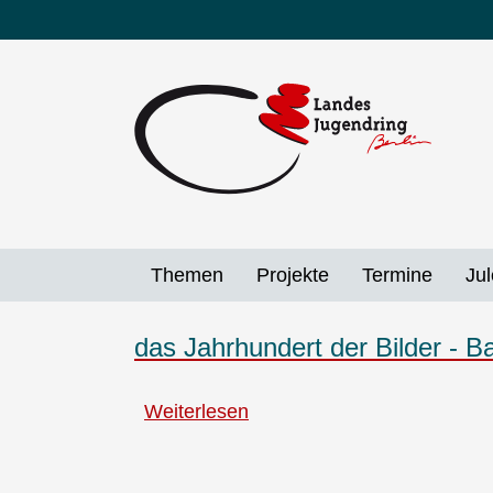
Direkt
zum
Inhalt
Themen
Projekte
Termine
Jul
das Jahrhundert der Bilder - Ba
Weiterlesen
über
das
Jahrhundert