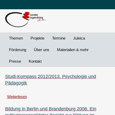
Leichte
DG
Direkt
Sprache
Vi
zum
Preheader
Inhalt
Menü
Themen
Projekte
Termine
Juleica
Förderung
Über uns
Materialien & mehr
Presse
Kontakt
Studi-Kompass 2012/2013. Psychologie und
Pädagogik
Weiterlesen
über
Studi-
Kompass
Bildung in Berlin und Brandenburg 2008. Ein
2012/2013.